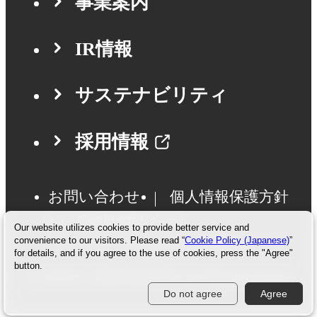
事業案内
IR情報
サステナビリティ
採用情報
お問い合わせ
個人情報保護方針
Cookieポリシー
Our website utilizes cookies to provide better service and
ソーシャルメディアポリシー
convenience to our visitors. Please read “
Cookie Policy (Japanese)
”
for details, and if you agree to the use of cookies, press the "Agree"
button.
© CANOX CORPORATION All Rights Reserved.
Do not agree
Agree